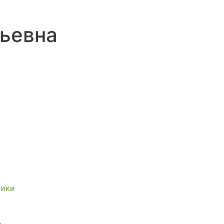
ьевна
тики
.