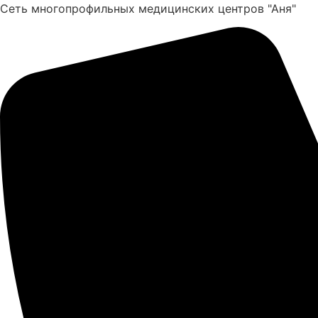
Перейти
Сеть многопрофильных медицинских центров "Аня"
к
содержимому